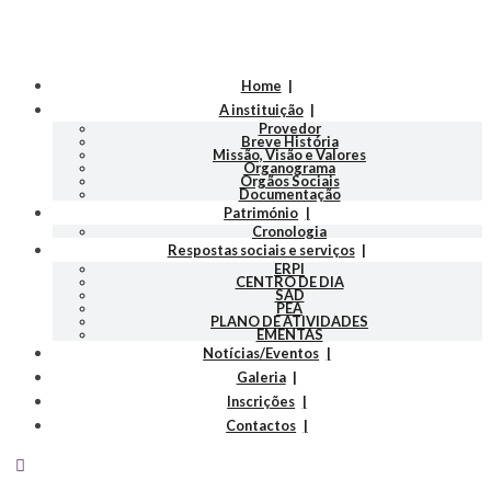
Home
A instituição
Provedor
Breve História
Missão, Visão e Valores
Organograma
Orgãos Sociais
Documentação
Património
Cronologia
Respostas sociais e serviços
ERPI
CENTRO DE DIA
SAD
PEA
PLANO DE ATIVIDADES
EMENTAS
Notícias/Eventos
Galeria
Inscrições
Contactos