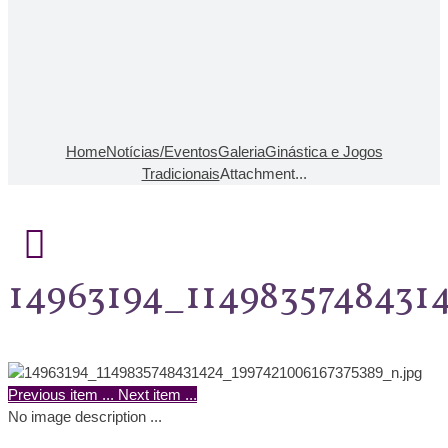
Home
Notícias/Eventos
Galeria
Ginástica e Jogos
Tradicionais
Attachment...
14963194_1149835748431
Previous item
...
Next item
...
No image description ...