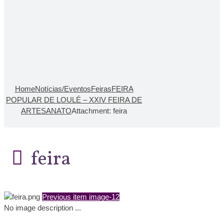
Home
Notícias/Eventos
Feiras
FEIRA
POPULAR DE LOULÉ – XXIV FEIRA DE
ARTESANATO
Attachment: feira
feira
Previous item
image-12
No image description ...