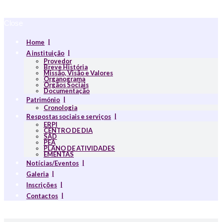
Close
Home
A instituição
Provedor
Breve História
Missão, Visão e Valores
Organograma
Orgãos Sociais
Documentação
Património
Cronologia
Respostas sociais e serviços
ERPI
CENTRO DE DIA
SAD
PEA
PLANO DE ATIVIDADES
EMENTAS
Notícias/Eventos
Galeria
Inscrições
Contactos