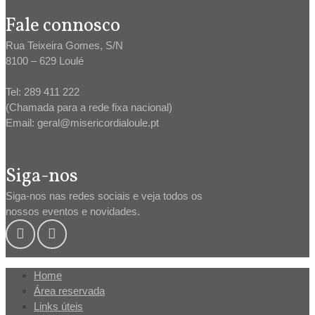
Fale connosco
Rua Teixeira Gomes, S/N
8100 – 629 Loulé
Tel: 289 411 222
(Chamada para a rede fixa nacional)
Email: geral@misericordialoule.pt
Siga-nos
Siga-nos nas redes sociais e veja todos os
nossos eventos e novidades.
Home
Área reservada
Links úteis