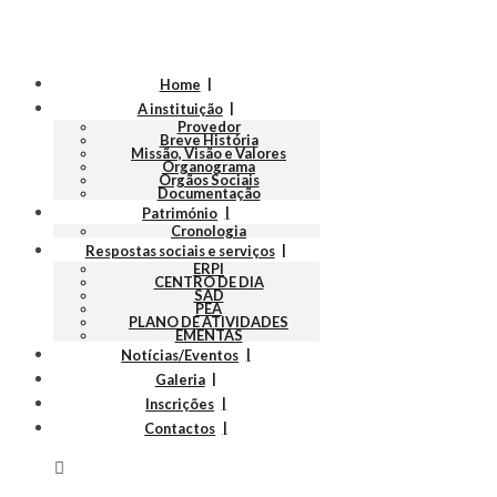
Home
A instituição
Provedor
Breve História
Missão, Visão e Valores
Organograma
Orgãos Sociais
Documentação
Património
Cronologia
Respostas sociais e serviços
ERPI
CENTRO DE DIA
SAD
PEA
PLANO DE ATIVIDADES
EMENTAS
Notícias/Eventos
Galeria
Inscrições
Contactos