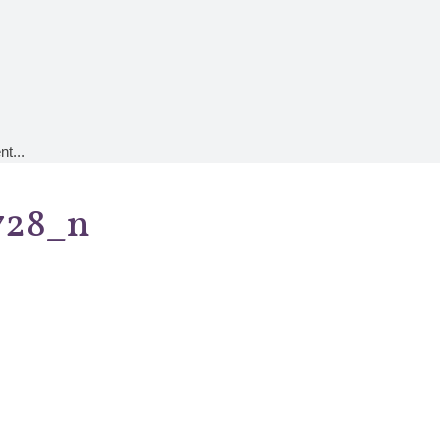
t...
728_n