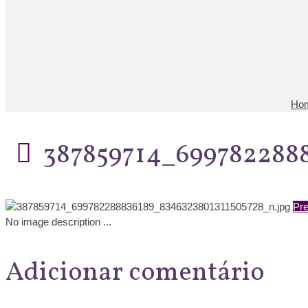
Ho
387859714_699782288
Pre
No image description ...
Adicionar comentário