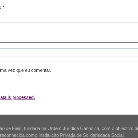
d *
ima vez que eu comentar.
ta is processed.
 de Fiéis, fundada na Ordem Jurídica Canónica, com o objectivo de s
tá reconhecida como Instituição Privada de Solidariedade Social.