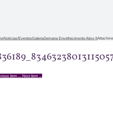
me
Notícias/Eventos
Galeria
Semana Envelhecimento Ativo II
Attachmen
836189_8346323801311505
vious item
...
Next item
...