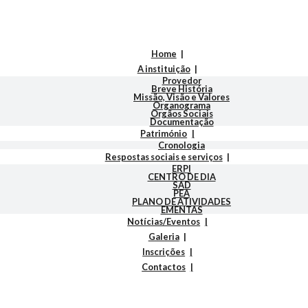
Home
A instituição
Provedor
Breve História
Missão, Visão e Valores
Organograma
Orgãos Sociais
Documentação
Património
Cronologia
Respostas sociais e serviços
ERPI
CENTRO DE DIA
SAD
PEA
PLANO DE ATIVIDADES
EMENTAS
Notícias/Eventos
Galeria
Inscrições
Contactos