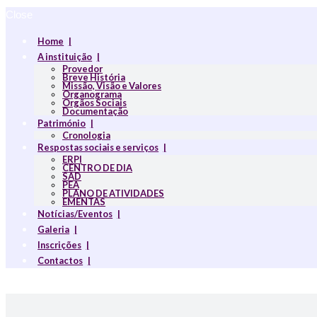
Close
Home
A instituição
Provedor
Breve História
Missão, Visão e Valores
Organograma
Orgãos Sociais
Documentação
Património
Cronologia
Respostas sociais e serviços
ERPI
CENTRO DE DIA
SAD
PEA
PLANO DE ATIVIDADES
EMENTAS
Notícias/Eventos
Galeria
Inscrições
Contactos