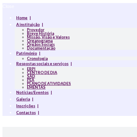
Close
Home
A instituição
Provedor
Breve História
Missão, Visão e Valores
Organograma
Orgãos Sociais
Documentação
Património
Cronologia
Respostas sociais e serviços
ERPI
CENTRO DE DIA
SAD
PEA
PLANO DE ATIVIDADES
EMENTAS
Notícias/Eventos
Galeria
Inscrições
Contactos