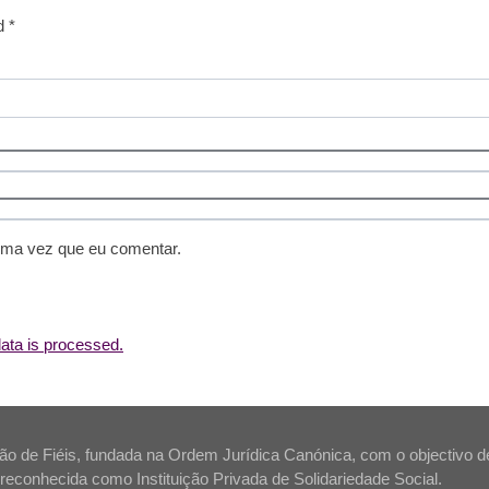
d *
ima vez que eu comentar.
ta is processed.
 de Fiéis, fundada na Ordem Jurídica Canónica, com o objectivo de s
tá reconhecida como Instituição Privada de Solidariedade Social.