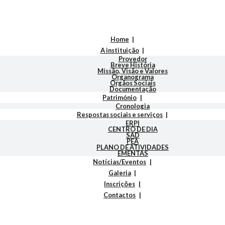
Home
A instituição
Provedor
Breve História
Missão, Visão e Valores
Organograma
Orgãos Sociais
Documentação
Património
Cronologia
Respostas sociais e serviços
ERPI
CENTRO DE DIA
SAD
PEA
PLANO DE ATIVIDADES
EMENTAS
Notícias/Eventos
Galeria
Inscrições
Contactos