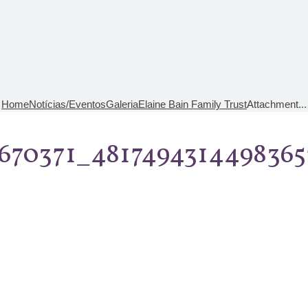
Home
Notícias/Eventos
Galeria
Elaine Bain Family Trust
Attachment...
670371_4817494314498365