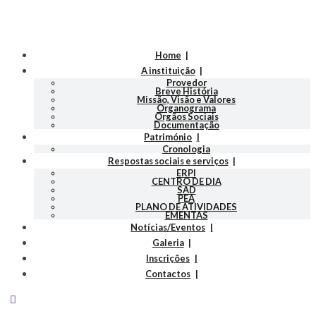
Home
A instituição
Provedor
Breve História
Missão, Visão e Valores
Organograma
Orgãos Sociais
Documentação
Património
Cronologia
Respostas sociais e serviços
ERPI
CENTRO DE DIA
SAD
PEA
PLANO DE ATIVIDADES
EMENTAS
Notícias/Eventos
Galeria
Inscrições
Contactos