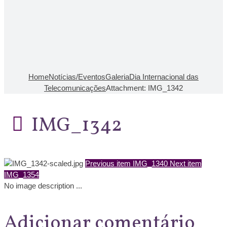
Home
Notícias/Eventos
Galeria
Dia Internacional das
Telecomunicações
Attachment: IMG_1342
IMG_1342
Previous item
IMG_1340
Next item
IMG_1354
No image description ...
Adicionar comentário