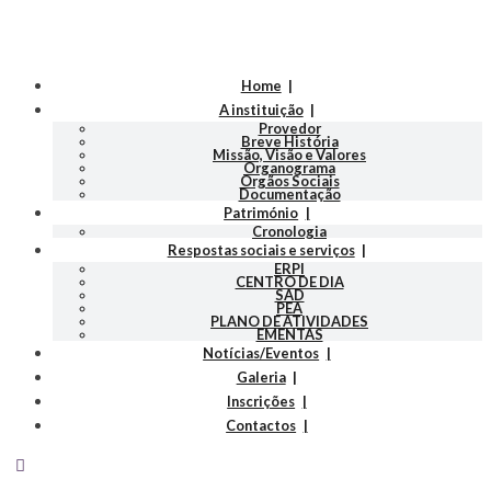
Home
A instituição
Provedor
Breve História
Missão, Visão e Valores
Organograma
Orgãos Sociais
Documentação
Património
Cronologia
Respostas sociais e serviços
ERPI
CENTRO DE DIA
SAD
PEA
PLANO DE ATIVIDADES
EMENTAS
Notícias/Eventos
Galeria
Inscrições
Contactos