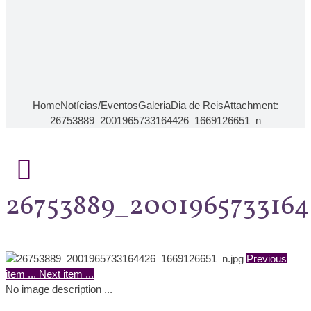
Home
Notícias/Eventos
Galeria
Dia de Reis
Attachment:
26753889_2001965733164426_1669126651_n
26753889_2001965733164
Previous
item
...
Next item
...
No image description ...