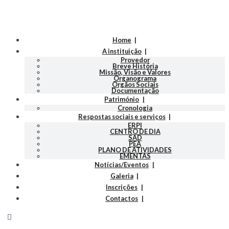
Home
A instituição
Provedor
Breve História
Missão, Visão e Valores
Organograma
Orgãos Sociais
Documentação
Património
Cronologia
Respostas sociais e serviços
ERPI
CENTRO DE DIA
SAD
PEA
PLANO DE ATIVIDADES
EMENTAS
Notícias/Eventos
Galeria
Inscrições
Contactos