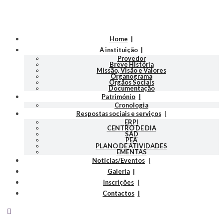
Home
A instituição
Provedor
Breve História
Missão, Visão e Valores
Organograma
Orgãos Sociais
Documentação
Património
Cronologia
Respostas sociais e serviços
ERPI
CENTRO DE DIA
SAD
PEA
PLANO DE ATIVIDADES
EMENTAS
Notícias/Eventos
Galeria
Inscrições
Contactos