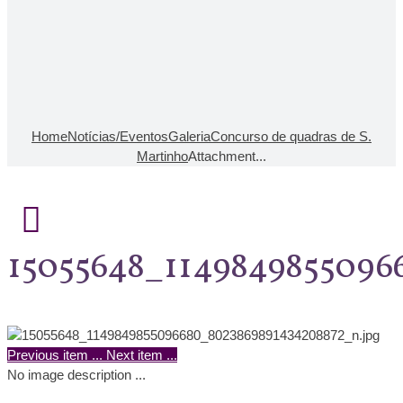
Home
Notícias/Eventos
Galeria
Concurso de quadras de S.
Martinho
Attachment...
15055648_114984985509
Previous item
...
Next item
...
No image description ...