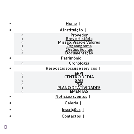
Home
A instituição
Provedor
Breve História
Missão, Visão e Valores
Organograma
Orgãos Sociais
Documentação
Património
Cronologia
Respostas sociais e serviços
ERPI
CENTRO DE DIA
SAD
PEA
PLANO DE ATIVIDADES
EMENTAS
Notícias/Eventos
Galeria
Inscrições
Contactos