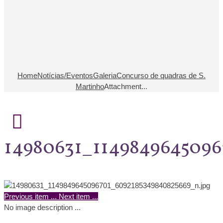
Home
Notícias/Eventos
Galeria
Concurso de quadras de S.
Martinho
Attachment...
14980631_114984964509
Previous item
...
Next item
...
No image description ...