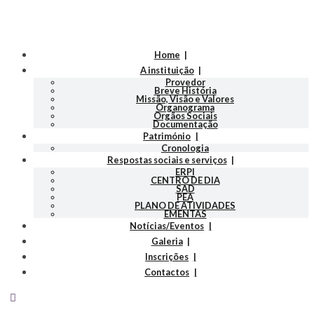
Home
A instituição
Provedor
Breve História
Missão, Visão e Valores
Organograma
Orgãos Sociais
Documentação
Património
Cronologia
Respostas sociais e serviços
ERPI
CENTRO DE DIA
SAD
PEA
PLANO DE ATIVIDADES
EMENTAS
Notícias/Eventos
Galeria
Inscrições
Contactos