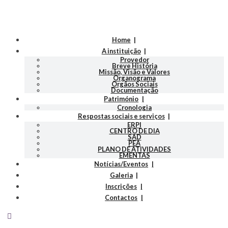
Home
A instituição
Provedor
Breve História
Missão, Visão e Valores
Organograma
Orgãos Sociais
Documentação
Património
Cronologia
Respostas sociais e serviços
ERPI
CENTRO DE DIA
SAD
PEA
PLANO DE ATIVIDADES
EMENTAS
Notícias/Eventos
Galeria
Inscrições
Contactos