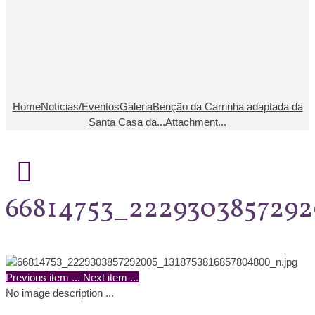
Home
Notícias/Eventos
Galeria
Benção da Carrinha adaptada da
Santa Casa da...
Attachment...
66814753_222930385729
Previous item
...
Next item
...
No image description ...