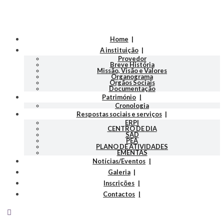
Home
A instituição
Provedor
Breve História
Missão, Visão e Valores
Organograma
Orgãos Sociais
Documentação
Património
Cronologia
Respostas sociais e serviços
ERPI
CENTRO DE DIA
SAD
PEA
PLANO DE ATIVIDADES
EMENTAS
Notícias/Eventos
Galeria
Inscrições
Contactos