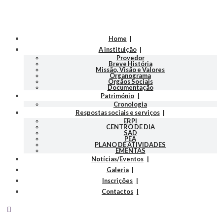
Home
A instituição
Provedor
Breve História
Missão, Visão e Valores
Organograma
Orgãos Sociais
Documentação
Património
Cronologia
Respostas sociais e serviços
ERPI
CENTRO DE DIA
SAD
PEA
PLANO DE ATIVIDADES
EMENTAS
Notícias/Eventos
Galeria
Inscrições
Contactos