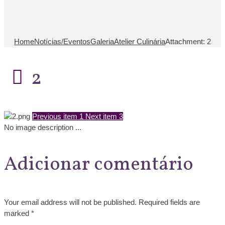
Home
Notícias/Eventos
Galeria
Atelier Culinária
Attachment: 2
2
Previous item
1
Next item
3
No image description ...
Adicionar comentário
Your email address will not be published. Required fields are
marked *