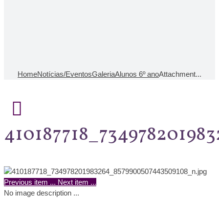
Home
Notícias/Eventos
Galeria
Alunos 6º ano
Attachment...
410187718_73497820198
Previous item
...
Next item
...
No image description ...