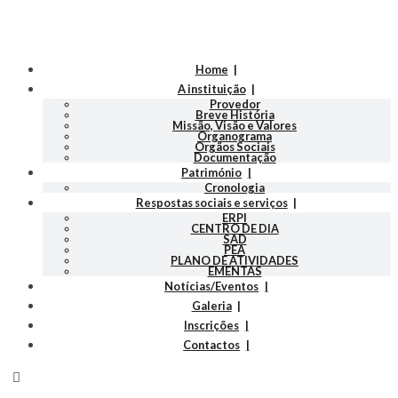
Home
A instituição
Provedor
Breve História
Missão, Visão e Valores
Organograma
Orgãos Sociais
Documentação
Património
Cronologia
Respostas sociais e serviços
ERPI
CENTRO DE DIA
SAD
PEA
PLANO DE ATIVIDADES
EMENTAS
Notícias/Eventos
Galeria
Inscrições
Contactos