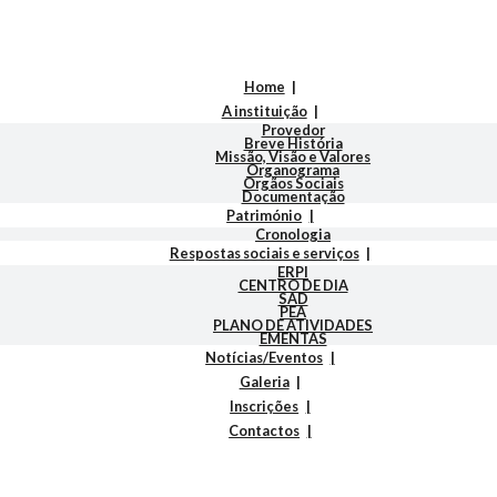
Home
A instituição
Provedor
Breve História
Missão, Visão e Valores
Organograma
Orgãos Sociais
Documentação
Património
Cronologia
Respostas sociais e serviços
ERPI
CENTRO DE DIA
SAD
PEA
PLANO DE ATIVIDADES
EMENTAS
Notícias/Eventos
Galeria
Inscrições
Contactos