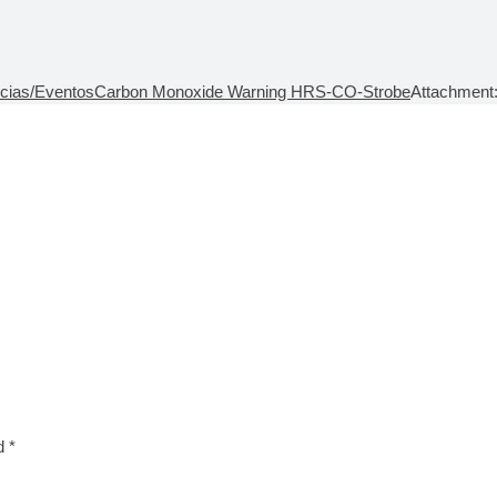
ícias/Eventos
Carbon Monoxide Warning HRS-CO-Strobe
Attachment:
d *