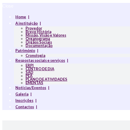
Close
Home
A instituição
Provedor
Breve História
Missão, Visão e Valores
Organograma
Orgãos Sociais
Documentação
Património
Cronologia
Respostas sociais e serviços
ERPI
CENTRO DE DIA
SAD
PEA
PLANO DE ATIVIDADES
EMENTAS
Notícias/Eventos
Galeria
Inscrições
Contactos