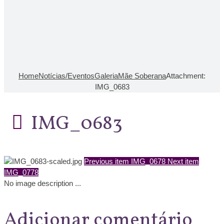
Home
Notícias/Eventos
Galeria
Mãe Soberana
Attachment:
IMG_0683
IMG_0683
Previous item
IMG_0678
Next item
IMG_0778
No image description ...
Adicionar comentário