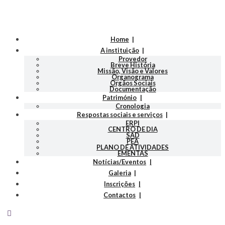
Home
A instituição
Provedor
Breve História
Missão, Visão e Valores
Organograma
Orgãos Sociais
Documentação
Património
Cronologia
Respostas sociais e serviços
ERPI
CENTRO DE DIA
SAD
PEA
PLANO DE ATIVIDADES
EMENTAS
Notícias/Eventos
Galeria
Inscrições
Contactos